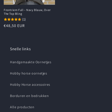
Frontriem Full – Navy Blauw, Over
The Top Bling
(1)
Normale
€48,50 EUR
prijs
Snelle links
Handgemaakte Oornetjes
Hobby horse oornetjes
Hobby Horse accessoires
Borduren en bedrukken
Alle producten