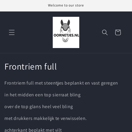
Meteen
Welcome to our store
naar de
content
Winkelwagen
C
Frontriem full
o
Frontriem full met steentjes beplankt en vast geregen
l
in het midden een top sierraat bling
l
over de top glans heel veel bling
e
met drukkers makkelijk te verwisselen.
c
achterkant beplakt met vilt