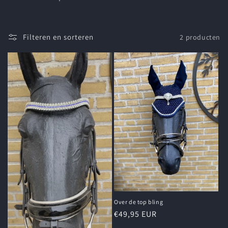
t
i
Filteren en sorteren
2 producten
e
:
Over de top bling
Normale
€49,95 EUR
prijs